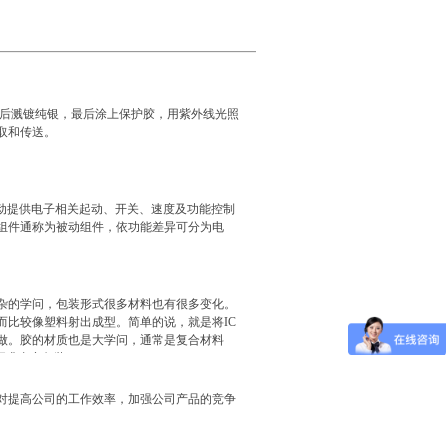
干后溅镀纯银，最后涂上保护胶，用紫外线光照
取和传送。
本身无法主动提供电子相关起动、开关、速度及功能控制
组件通称为被动组件，依功能差异可分为电
复杂的学问，包装形式很多材料也有很多变化。
而比较像塑料射出成型。简单的说，就是将IC
做。胶的材质也是大学问，通常是复合材料
是要求真空包装。
对提高公司的工作效率，加强公司产品的竞争