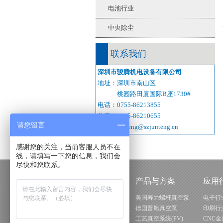
电池行业
中央除尘
联系我们
深圳市骏腾机电设备有限公司
地址：深圳市南山区
桃园路田厦国际B座1730#
电话：0755-86213855
传真：0755-86210655
请您留言
邮箱：junteng@szjunteng.cn
感谢您的关注，当前客服人员不在
线，请填写一下您的信息，我们会
尽快和您联系。
关于骏腾
产品与方案
应用
骏腾机电简介
美国寿力螺杆真空泵
电子行
骏腾大事记
德国普旭真空泵
印刷行
骏腾形象图示
工艺真空系统(PV)
CNC