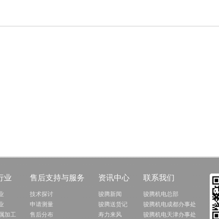
行业
售后支持与服务
资讯中心
联系我们
业
技术探讨
骏腾新闻
骏腾机电总部
业
申请测量
骏腾送货记
骏腾机电成都办事处
金属加工
售后分布
寿力来风
骏腾机电天津办事处