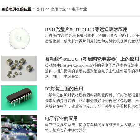
当前您所在的位置：
首 页
>>
应用行业
>>
电子行业
DVD光盘片& TFT.LCD等运送吸附应用
用PC粒在高温高压下射出成形，冷却后将涂上染料，烘
射硬化后，成为所为裸片利用转盘和支臂的吸盘做真空吸
被动组件MLCC（积层陶瓷电容器）上的应用
被动组件(Passive Components)指的是电子产品
运作，相关提供的被动功能系配合电子主动组件运作的零
感、电阻、电容器等。
IC封装上面的应用
一般常见的IC封装材质有塑料及陶瓷两种。IC封装是很
最常见的是胶装的，它并非先做好外壳再把它包起来，反
用胶包在中间，然后等他冷却，至于外型则是看模具怎么
(compound)，一般来说是会吸水的，所以IC包装袋往往
电子行业的应用
建立中央真空系统，使原有单机的设备维护量大大减少，
力，都将会产生很大益处。