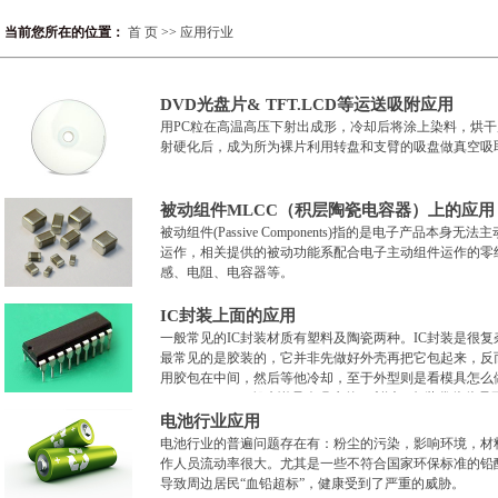
当前您所在的位置：
首 页
>>
应用行业
DVD光盘片& TFT.LCD等运送吸附应用
用PC粒在高温高压下射出成形，冷却后将涂上染料，烘
射硬化后，成为所为裸片利用转盘和支臂的吸盘做真空吸
被动组件MLCC（积层陶瓷电容器）上的应用
被动组件(Passive Components)指的是电子产品
运作，相关提供的被动功能系配合电子主动组件运作的零
感、电阻、电容器等。
IC封装上面的应用
一般常见的IC封装材质有塑料及陶瓷两种。IC封装是很
最常见的是胶装的，它并非先做好外壳再把它包起来，反
用胶包在中间，然后等他冷却，至于外型则是看模具怎么
(compound)，一般来说是会吸水的，所以IC包装袋往往
电池行业应用
电池行业的普遍问题存在有：粉尘的污染，影响环境，材
作人员流动率很大。尤其是一些不符合国家环保标准的铅
导致周边居民“血铅超标”，健康受到了严重的威胁。