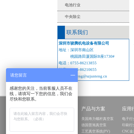
电池行业
中央除尘
联系我们
深圳市骏腾机电设备有限公司
地址：深圳市南山区
桃园路田厦国际B座1730#
电话：0755-86213855
传真：0755-86210655
请您留言
邮箱：junteng@szjunteng.cn
感谢您的关注，当前客服人员不在
线，请填写一下您的信息，我们会
尽快和您联系。
关于骏腾
产品与方案
应用
骏腾机电简介
美国寿力螺杆真空泵
电子行
骏腾大事记
德国普旭真空泵
印刷行
骏腾形象图示
工艺真空系统(PV)
CNC