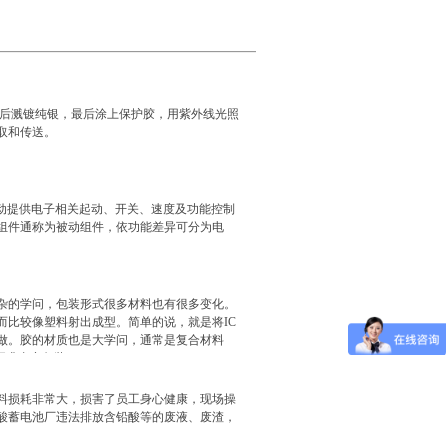
干后溅镀纯银，最后涂上保护胶，用紫外线光照
取和传送。
本身无法主动提供电子相关起动、开关、速度及功能控制
组件通称为被动组件，依功能差异可分为电
复杂的学问，包装形式很多材料也有很多变化。
而比较像塑料射出成型。简单的说，就是将IC
做。胶的材质也是大学问，通常是复合材料
是要求真空包装。
料损耗非常大，损害了员工身心健康，现场操
酸蓄电池厂违法排放含铅酸等的废液、废渣，